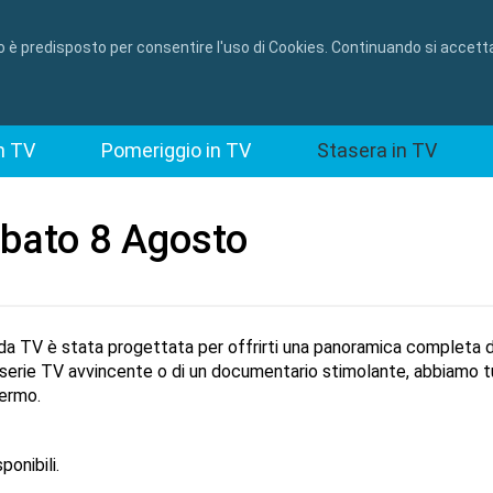
to è predisposto per consentire l'uso di Cookies. Continuando si accetta
n TV
Pomeriggio in TV
Stasera in TV
abato 8 Agosto
ida TV è stata progettata per offrirti una panoramica completa di
a serie TV avvincente o di un documentario stimolante, abbiamo tu
hermo.
onibili.