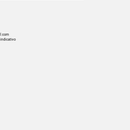
il.com
 indicativo