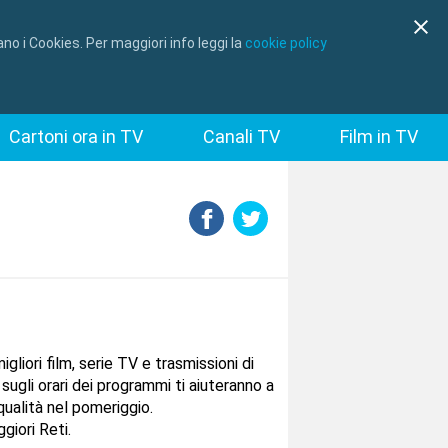
no i Cookies. Per maggiori info leggi la
cookie policy
Cartoni ora in TV
Canali TV
Film in TV
gliori film, serie TV e trasmissioni di
sugli orari dei programmi ti aiuteranno a
qualità nel pomeriggio.
giori Reti.