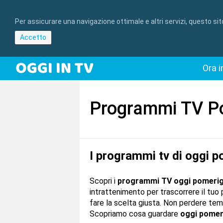
Per assicurare una navigazione ottimale e altri servizi, questo si
Accetto
Ora i
Programmi TV P
I programmi tv di oggi 
Scopri i
programmi TV oggi pomeri
intrattenimento per trascorrere il tuo 
fare la scelta giusta. Non perdere tem
Scopriamo cosa guardare
oggi pomer